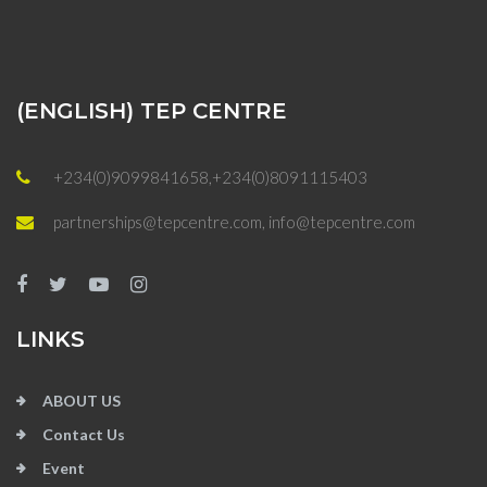
(ENGLISH) TEP CENTRE
+234(0)9099841658,+234(0)8091115403
partnerships@tepcentre.com, info@tepcentre.com
LINKS
ABOUT US
Contact Us
Event