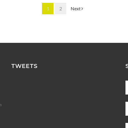
1
2
Next
TWEETS
m