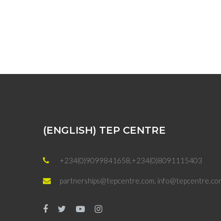
(ENGLISH) TEP CENTRE
+234(0)9099841658,+234(0)8091115403
partnerships@tepcentre.com, info@tepcentre.co